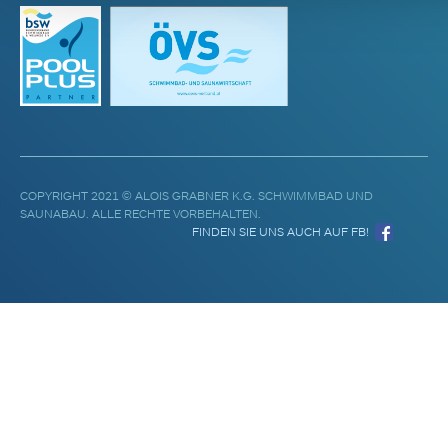
COPYRIGHT 2021 © ALOIS GRABNER K.G. SCHWIMMBAD UND
SAUNABAU. ALLE RECHTE VORBEHALTEN.
FINDEN SIE UNS AUCH AUF FB!