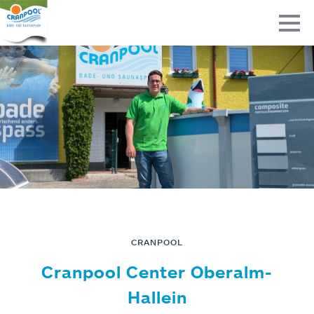
CRANPOOL
Cranpool Center Oberalm-
Hallein