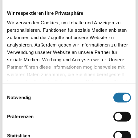
Deine E-Mail-Adresse wird nicht veröffentlicht.
Erforderliche
Felder sind mit
*
markiert
Wir respektieren Ihre Privatsphäre
Kommentar
*
Wir verwenden Cookies, um Inhalte und Anzeigen zu
personalisieren, Funktionen für soziale Medien anbieten
zu können und die Zugriffe auf unsere Website zu
analysieren. Außerdem geben wir Informationen zu Ihrer
Verwendung unserer Website an unsere Partner für
soziale Medien, Werbung und Analysen weiter. Unsere
Partner führen diese Informationen möglicherweise mit
Name
*
weiteren Daten zusammen, die Sie ihnen bereitgestellt
haben oder die sie im Rahmen Ihrer Nutzung der Dienste
gesammelt haben. Mehr Informationen finden Sie in
E-Mail-Adresse
*
Einwilligungsauswahl
unserer
Datenschutzerklärung
.
Notwendig
Website
Präferenzen
Statistiken