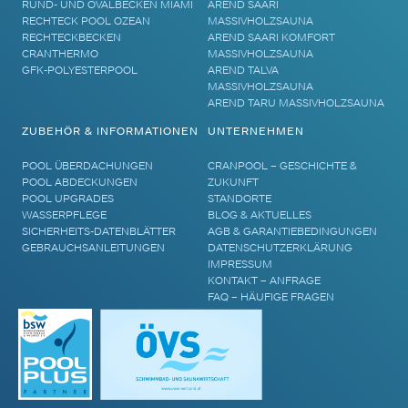
RUND- UND OVALBECKEN MIAMI
AREND SAARI
RECHTECK POOL OZEAN
MASSIVHOLZSAUNA
RECHTECKBECKEN
AREND SAARI KOMFORT
CRANTHERMO
MASSIVHOLZSAUNA
GFK-POLYESTERPOOL
AREND TALVA
MASSIVHOLZSAUNA
AREND TARU MASSIVHOLZSAUNA
ZUBEHÖR & INFORMATIONEN
UNTERNEHMEN
POOL ÜBERDACHUNGEN
CRANPOOL – GESCHICHTE &
POOL ABDECKUNGEN
ZUKUNFT
POOL UPGRADES
STANDORTE
WASSERPFLEGE
BLOG & AKTUELLES
SICHERHEITS-DATENBLÄTTER
AGB & GARANTIEBEDINGUNGEN
GEBRAUCHSANLEITUNGEN
DATENSCHUTZERKLÄRUNG
IMPRESSUM
KONTAKT – ANFRAGE
FAQ – HÄUFIGE FRAGEN