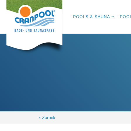
POOLS & SAUNA
POO
< Zurück