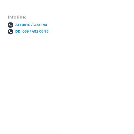
Infoline:
AT: 0810 / 200 140
DE: 089 / 451 08 93