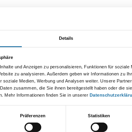
Details
Autor:
Christian Haas
tsphäre
nhalte und Anzeigen zu personalisieren, Funktionen für soziale
EN KOMMENTAR
Website zu analysieren. Außerdem geben wir Informationen zu I
esse wird nicht veröffentlicht.
Erforderliche Felder sind mit
*
markier
r soziale Medien, Werbung und Analysen weiter. Unsere Partner
 Daten zusammen, die Sie ihnen bereitgestellt haben oder die s
. Mehr Informationen finden Sie in unserer
Datenschutzerklär
Präferenzen
Statistiken