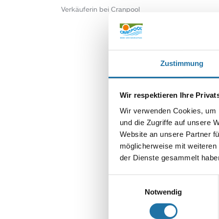
Verkäuferin bei Cranpool
Zustimmung
Wir respektieren Ihre Priva
Wir verwenden Cookies, um I
SCHREIBE EIN
und die Zugriffe auf unsere 
Deine E-Mail-Adr
Website an unsere Partner fü
Kommentar
*
möglicherweise mit weiteren
der Dienste gesammelt haben
Einwilligungsauswahl
Notwendig
Name
*