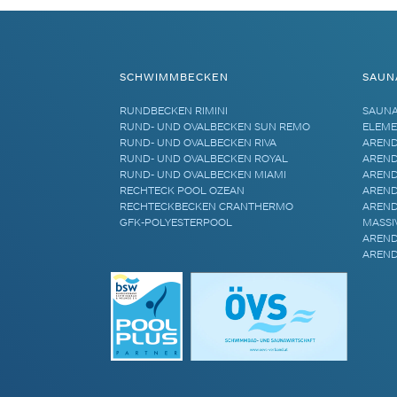
SCHWIMMBECKEN
SAUN
RUNDBECKEN RIMINI
SAUN
RUND- UND OVALBECKEN SUN REMO
ELEME
RUND- UND OVALBECKEN RIVA
AREND
RUND- UND OVALBECKEN ROYAL
AREND
RUND- UND OVALBECKEN MIAMI
AREND
RECHTECK POOL OZEAN
AREND
RECHTECKBECKEN CRANTHERMO
AREND
GFK-POLYESTERPOOL
MASSI
AREND
AREND