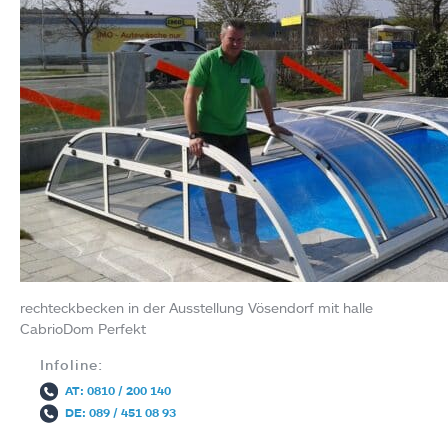
rechteckbecken in der Ausstellung Vösendorf mit halle
CabrioDom Perfekt
Infoline:
AT: 0810 / 200 140
DE: 089 / 451 08 93