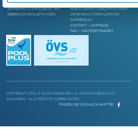
WASSERPFLEGE
BLOG & AKTUELLES
SICHERHEITS-DATENBLÄTTER
AGB & GARANTIEBEDINGUNGEN
GEBRAUCHSANLEITUNGEN
DATENSCHUTZERKLÄRUNG
IMPRESSUM
KONTAKT – ANFRAGE
FAQ – HÄUFIGE FRAGEN
COPYRIGHT 2021 © ALOIS GRABNER K.G. SCHWIMMBAD UND
SAUNABAU. ALLE RECHTE VORBEHALTEN.
FINDEN SIE UNS AUCH AUF FB!