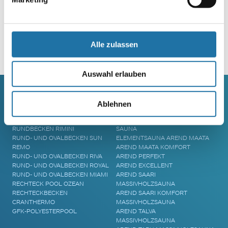
Alle zulassen
Alternative:
Auswahl erlauben
Ablehnen
SCHWIMMBECKEN
SAUNA
RUNDBECKEN RIMINI
SAUNA
RUND- UND OVALBECKEN SUN
ELEMENTSAUNA AREND MAATA
REMO
AREND MAATA KOMFORT
RUND- UND OVALBECKEN RIVA
AREND PERFEKT
RUND- UND OVALBECKEN ROYAL
AREND EXCELLENT
RUND- UND OVALBECKEN MIAMI
AREND SAARI
RECHTECK POOL OZEAN
MASSIVHOLZSAUNA
RECHTECKBECKEN
AREND SAARI KOMFORT
CRANTHERMO
MASSIVHOLZSAUNA
GFK-POLYESTERPOOL
AREND TALVA
MASSIVHOLZSAUNA