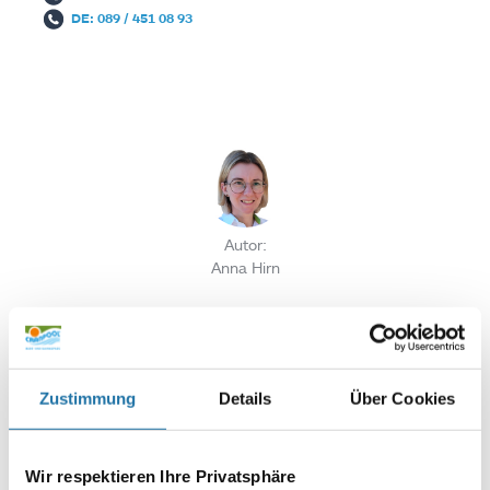
DE: 089 / 451 08 93
Autor:
Anna Hirn
SCHREIBE EINEN KOMMENTAR
Deine E-Mail-Adresse wird nicht veröffentlicht.
Erforderliche
Zustimmung
Details
Über Cookies
Felder sind mit
*
markiert
Kommentar
*
Wir respektieren Ihre Privatsphäre