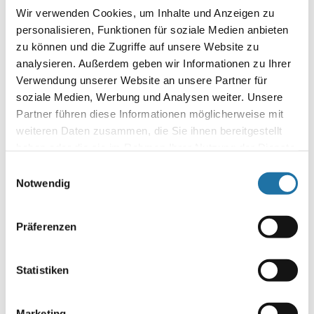
Wir verwenden Cookies, um Inhalte und Anzeigen zu
personalisieren, Funktionen für soziale Medien anbieten
zu können und die Zugriffe auf unsere Website zu
analysieren. Außerdem geben wir Informationen zu Ihrer
Verwendung unserer Website an unsere Partner für
Name
*
soziale Medien, Werbung und Analysen weiter. Unsere
Partner führen diese Informationen möglicherweise mit
E-Mail-Adresse
*
weiteren Daten zusammen, die Sie ihnen bereitgestellt
haben oder die sie im Rahmen Ihrer Nutzung der Dienste
gesammelt haben. Mehr Informationen finden Sie in
Website
Einwilligungsauswahl
unserer
Datenschutzerklärung
.
Notwendig
Präferenzen
Statistiken
Marketing