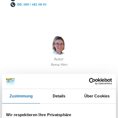
DE: 089 / 451 08 93
Autor:
Anna Hirn
SCHREIBE EINEN KOMMENTAR
Deine E-Mail-Adresse wird nicht veröffentlicht.
Erforderliche
Zustimmung
Details
Über Cookies
Felder sind mit
*
markiert
Kommentar
*
Wir respektieren Ihre Privatsphäre