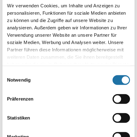
Wir verwenden Cookies, um Inhalte und Anzeigen zu
personalisieren, Funktionen für soziale Medien anbieten
zu können und die Zugriffe auf unsere Website zu
analysieren. Außerdem geben wir Informationen zu Ihrer
Verwendung unserer Website an unsere Partner für
Name
*
soziale Medien, Werbung und Analysen weiter. Unsere
Partner führen diese Informationen möglicherweise mit
E-Mail-Adresse
*
weiteren Daten zusammen, die Sie ihnen bereitgestellt
haben oder die sie im Rahmen Ihrer Nutzung der Dienste
gesammelt haben. Mehr Informationen finden Sie in
Website
Einwilligungsauswahl
unserer
Datenschutzerklärung
.
Notwendig
Präferenzen
Statistiken
Marketing