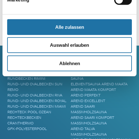
Alle zulassen
Alternative:
Auswahl erlauben
Ablehnen
SCHWIMMBECKEN
SAUNA
RUNDBECKEN RIMINI
SAUNA
RUND- UND OVALBECKEN SUN
ELEMENTSAUNA AREND MAATA
REMO
AREND MAATA KOMFORT
RUND- UND OVALBECKEN RIVA
AREND PERFEKT
RUND- UND OVALBECKEN ROYAL
AREND EXCELLENT
RUND- UND OVALBECKEN MIAMI
AREND SAARI
RECHTECK POOL OZEAN
MASSIVHOLZSAUNA
RECHTECKBECKEN
AREND SAARI KOMFORT
CRANTHERMO
MASSIVHOLZSAUNA
GFK-POLYESTERPOOL
AREND TALVA
MASSIVHOLZSAUNA