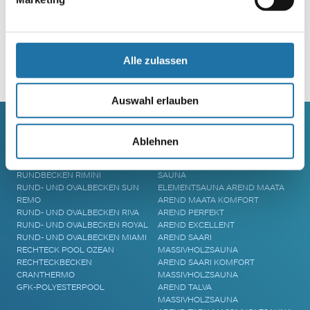
Alle zulassen
Alternative:
Auswahl erlauben
Ablehnen
SCHWIMMBECKEN
SAUNA
RUNDBECKEN RIMINI
SAUNA
RUND- UND OVALBECKEN SUN
ELEMENTSAUNA AREND MAATA
REMO
AREND MAATA KOMFORT
RUND- UND OVALBECKEN RIVA
AREND PERFEKT
RUND- UND OVALBECKEN ROYAL
AREND EXCELLENT
RUND- UND OVALBECKEN MIAMI
AREND SAARI
RECHTECK POOL OZEAN
MASSIVHOLZSAUNA
RECHTECKBECKEN
AREND SAARI KOMFORT
CRANTHERMO
MASSIVHOLZSAUNA
GFK-POLYESTERPOOL
AREND TALVA
MASSIVHOLZSAUNA