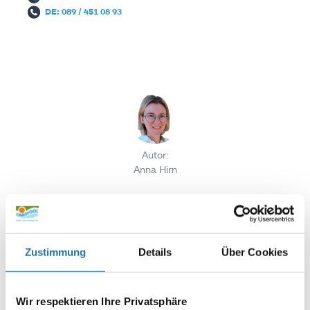
DE: 089 / 451 08 93
Autor:
Anna Hirn
SCHREIBE EINEN KOMMENTAR
Deine E-Mail-Adresse wird nicht veröffentlicht.
Erforderliche
Zustimmung
Details
Über Cookies
Felder sind mit
*
markiert
Kommentar
*
Wir respektieren Ihre Privatsphäre