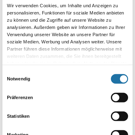
Wir verwenden Cookies, um Inhalte und Anzeigen zu
personalisieren, Funktionen für soziale Medien anbieten
zu können und die Zugriffe auf unsere Website zu
analysieren. Außerdem geben wir Informationen zu Ihrer
Verwendung unserer Website an unsere Partner für
Name
*
soziale Medien, Werbung und Analysen weiter. Unsere
Partner führen diese Informationen möglicherweise mit
E-Mail-Adresse
*
weiteren Daten zusammen, die Sie ihnen bereitgestellt
haben oder die sie im Rahmen Ihrer Nutzung der Dienste
gesammelt haben. Mehr Informationen finden Sie in
Website
Einwilligungsauswahl
unserer
Datenschutzerklärung
.
Notwendig
Präferenzen
Statistiken
Marketing