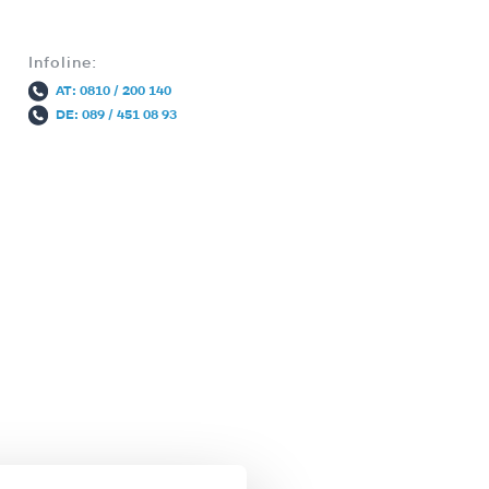
Infoline:
AT: 0810 / 200 140
DE: 089 / 451 08 93