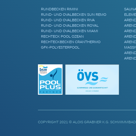
RUNDBECKEN RIMINI
SAUN
RUND- UND OVALBECKEN SUN REMO
ELEME
RUND- UND OVALBECKEN RIVA
AREND
RUND- UND OVALBECKEN ROYAL
AREND
RUND- UND OVALBECKEN MIAMI
AREND
RECHTECK POOL OZEAN
AREND
RECHTECKBECKEN CRANTHERMO
AREND
GFK-POLYESTERPOOL
MASSI
AREND
AREND
COPYRIGHT 2021 © ALOIS GRABNER K.G. SCHWIMMBAD