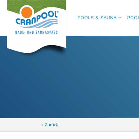
POOLS & SAUNA
POO
< Zurück