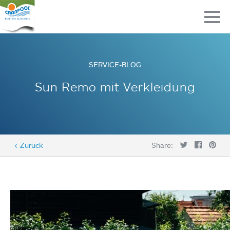
SERVICE-BLOG
Sun Remo mit Verkleidung
< Zurück
Share: