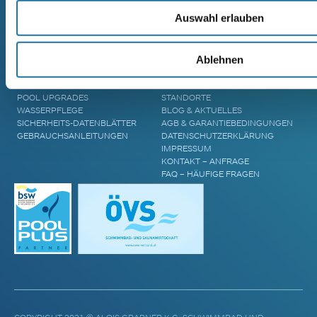
MASSIVHOLZSAUNA
Auswahl erlauben
AREND TARU MASSIVHOLZSAUNA
ZUBEHÖR & INFORMATIONEN
UNTERNEHMEN
Ablehnen
POOL ÜBERDACHUNGEN
CRANPOOL – GESCHICHTE &
POOL ABDECKUNGEN
ZUKUNFT
POOL UPGRADES
STANDORTE
WASSERPFLEGE
BLOG & AKTUELLES
SICHERHEITS-DATENBLÄTTER
AGB & GARANTIEBEDINGUNGEN
GEBRAUCHSANLEITUNGEN
DATENSCHUTZERKLÄRUNG
IMPRESSUM
KONTAKT – ANFRAGE
FAQ – HÄUFIGE FRAGEN