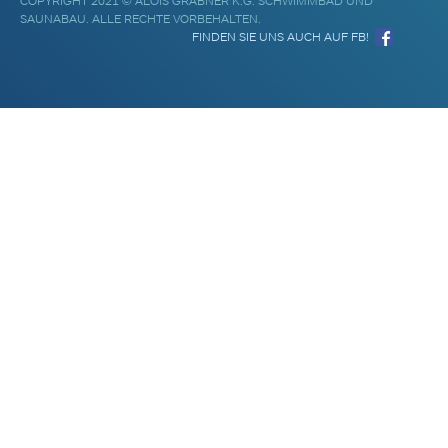
COPYRIGHT 2021 © ALOIS GRABNER K.G. SCHWIMMBAD UND
SAUNABAU. ALLE RECHTE VORBEHALTEN.
FINDEN SIE UNS AUCH AUF FB!