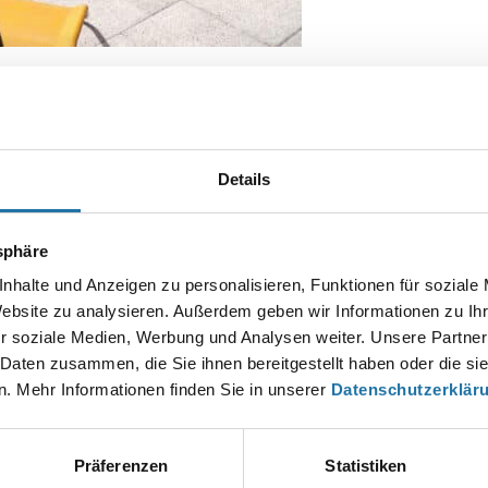
ist ein teilweise eingegrabenes Pool, welches eine weiße
ter mit weißen Sprossen in das Pool hinein.
Details
Autor:
Christian Haas
tsphäre
nhalte und Anzeigen zu personalisieren, Funktionen für soziale
Website zu analysieren. Außerdem geben wir Informationen zu I
EN KOMMENTAR
r soziale Medien, Werbung und Analysen weiter. Unsere Partner
esse wird nicht veröffentlicht.
Erforderliche Felder sind mit
*
markier
 Daten zusammen, die Sie ihnen bereitgestellt haben oder die s
. Mehr Informationen finden Sie in unserer
Datenschutzerklär
Präferenzen
Statistiken