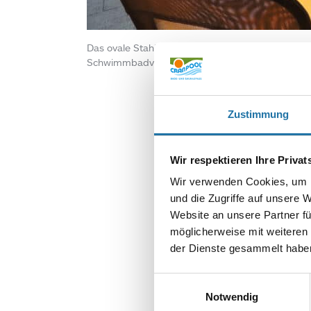
Das ovale Stahlwandschwimmbecken von Cranpool 
Schwimmbadverkleidung hat. Auch gibt es eine Lei
Zustimmung
Wir respektieren Ihre Priva
Wir verwenden Cookies, um I
und die Zugriffe auf unsere 
SCHREIBE EIN
Website an unsere Partner fü
Deine E-Mail-Adr
möglicherweise mit weiteren
der Dienste gesammelt haben
Kommentar
*
Einwilligungsauswahl
Notwendig