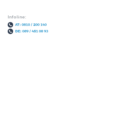
Infoline:
AT: 0810 / 200 140
DE: 089 / 451 08 93