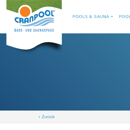
POOLS & SAUNA
POO
< Zurück