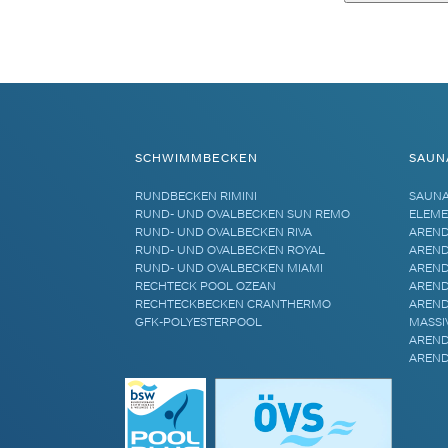
Alternative:
SCHWIMMBECKEN
SAUN
RUNDBECKEN RIMINI
SAUN
RUND- UND OVALBECKEN SUN REMO
ELEME
RUND- UND OVALBECKEN RIVA
AREND
RUND- UND OVALBECKEN ROYAL
AREND
RUND- UND OVALBECKEN MIAMI
AREND
RECHTECK POOL OZEAN
AREND
RECHTECKBECKEN CRANTHERMO
AREND
GFK-POLYESTERPOOL
MASSI
AREND
AREND