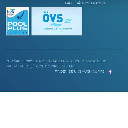
FAQ – HÄUFIGE FRAGEN
COPYRIGHT 2021 © ALOIS GRABNER K.G. SCHWIMMBAD UND
SAUNABAU. ALLE RECHTE VORBEHALTEN.
FINDEN SIE UNS AUCH AUF FB!