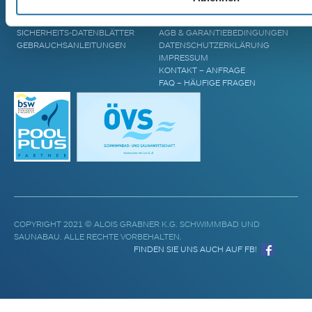
POOL UPGRADES
STANDORTE
WASSERPFLEGE
BLOG & AKTUELLES
SICHERHEITS-DATENBLÄTTER
AGB & GARANTIEBEDINGUNGEN
GEBRAUCHSANLEITUNGEN
DATENSCHUTZERKLÄRUNG
IMPRESSUM
KONTAKT – ANFRAGE
FAQ – HÄUFIGE FRAGEN
COPYRIGHT 2021 © ALOIS GRABNER K.G. SCHWIMMBAD UND
SAUNABAU. ALLE RECHTE VORBEHALTEN.
FINDEN SIE UNS AUCH AUF FB!