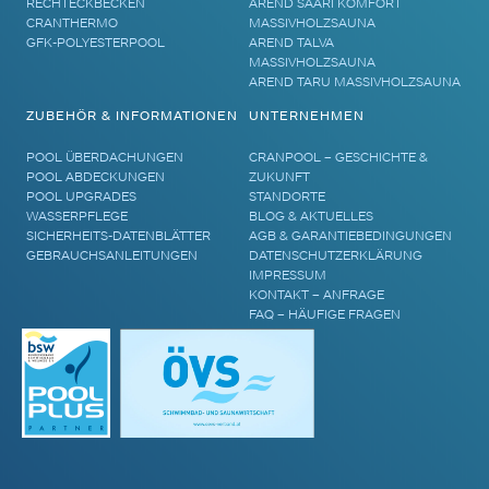
RECHTECKBECKEN
AREND SAARI KOMFORT
CRANTHERMO
MASSIVHOLZSAUNA
GFK-POLYESTERPOOL
AREND TALVA
MASSIVHOLZSAUNA
AREND TARU MASSIVHOLZSAUNA
ZUBEHÖR & INFORMATIONEN
UNTERNEHMEN
POOL ÜBERDACHUNGEN
CRANPOOL – GESCHICHTE &
POOL ABDECKUNGEN
ZUKUNFT
POOL UPGRADES
STANDORTE
WASSERPFLEGE
BLOG & AKTUELLES
SICHERHEITS-DATENBLÄTTER
AGB & GARANTIEBEDINGUNGEN
GEBRAUCHSANLEITUNGEN
DATENSCHUTZERKLÄRUNG
IMPRESSUM
KONTAKT – ANFRAGE
FAQ – HÄUFIGE FRAGEN