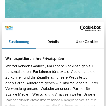
Infoline:
AT: 0810 / 200 140
DE: 089 / 451 08 93
Zustimmung
Details
Über Cookies
Wir respektieren Ihre Privatsphäre
Wir verwenden Cookies, um Inhalte und Anzeigen zu
Autor:
personalisieren, Funktionen für soziale Medien anbieten
Christian Haas
zu können und die Zugriffe auf unsere Website zu
analysieren. Außerdem geben wir Informationen zu Ihrer
Verwendung unserer Website an unsere Partner für
soziale Medien, Werbung und Analysen weiter. Unsere
SCHREIBE EINEN KOMMENTAR
Deine E-Mail-Adresse wird nicht veröffentlicht.
Erforderliche
Partner führen diese Informationen möglicherweise mit
Felder sind mit
*
markiert
weiteren Daten zusammen, die Sie ihnen bereitgestellt