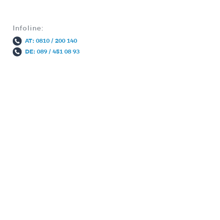
Infoline:
AT: 0810 / 200 140
DE: 089 / 451 08 93