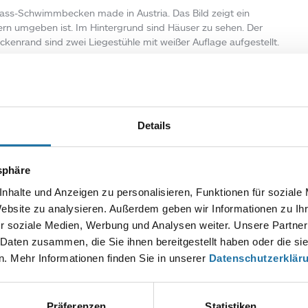
ss-Schwimmbecken made in Austria. Das Bild zeigt ein
n umgeben ist. Im Hintergrund sind Häuser zu sehen. Der
kenrand sind zwei Liegestühle mit weißer Auflage aufgestellt.
Details
Autor:
tsphäre
Anna Hirn
nhalte und Anzeigen zu personalisieren, Funktionen für soziale
Website zu analysieren. Außerdem geben wir Informationen zu I
r soziale Medien, Werbung und Analysen weiter. Unsere Partner
EN KOMMENTAR
 Daten zusammen, die Sie ihnen bereitgestellt haben oder die s
esse wird nicht veröffentlicht.
Erforderliche Felder sind mit
*
markier
. Mehr Informationen finden Sie in unserer
Datenschutzerklär
Präferenzen
Statistiken