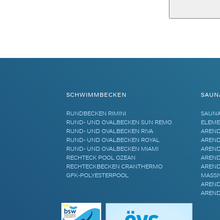
Alternative:
SCHWIMMBECKEN
SAUN
RUNDBECKEN RIMINI
SAUN
RUND- UND OVALBECKEN SUN REMO
ELEME
RUND- UND OVALBECKEN RIVA
AREND
RUND- UND OVALBECKEN ROYAL
AREND
RUND- UND OVALBECKEN MIAMI
AREND
RECHTECK POOL OZEAN
AREND
RECHTECKBECKEN CRANTHERMO
AREND
GFK-POLYESTERPOOL
MASSI
AREND
AREND