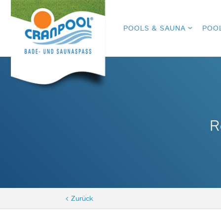
POOLS & SAUNA
POO
R
< Zurück