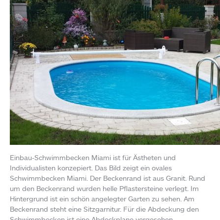
Einbau-Schwimmbecken Miami ist für Ästheten und
Individualisten konzepiert. Das Bild zeigt ein ovales
Schwimmbecken Miami. Der Beckenrand ist aus Granit. Rund
um den Beckenrand wurden helle Pflastersteine verlegt. Im
Hintergrund ist ein schön angelegter Garten zu sehen. Am
Beckenrand steht eine Sitzgarnitur. Für die Abdeckung den
Schwimmbecken ist eine Abdeckplane vorgesehen.