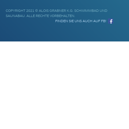
COPYRIGHT 2021 © ALOIS GRABNER K.G. SCHWIMMBAD UND
SAUNABAU. ALLE RECHTE VORBEHALTEN.
FINDEN SIE UNS AUCH AUF FB!