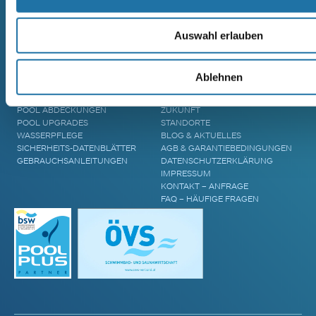
CRANTHERMO
MASSIVHOLZSAUNA
GFK-POLYESTERPOOL
AREND TALVA
Auswahl erlauben
MASSIVHOLZSAUNA
AREND TARU MASSIVHOLZSAUNA
ZUBEHÖR & INFORMATIONEN
UNTERNEHMEN
Ablehnen
POOL ÜBERDACHUNGEN
CRANPOOL – GESCHICHTE &
POOL ABDECKUNGEN
ZUKUNFT
POOL UPGRADES
STANDORTE
WASSERPFLEGE
BLOG & AKTUELLES
SICHERHEITS-DATENBLÄTTER
AGB & GARANTIEBEDINGUNGEN
GEBRAUCHSANLEITUNGEN
DATENSCHUTZERKLÄRUNG
IMPRESSUM
KONTAKT – ANFRAGE
FAQ – HÄUFIGE FRAGEN