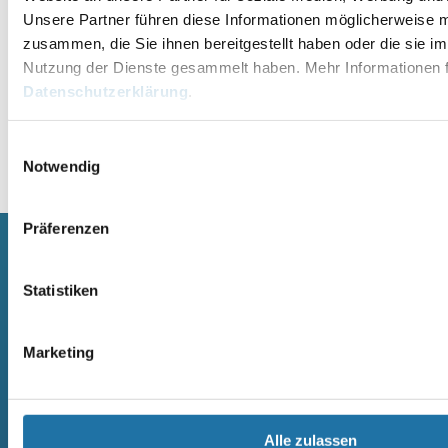
Unsere Partner führen diese Informationen möglicherweise m
zusammen, die Sie ihnen bereitgestellt haben oder die sie i
Nutzung der Dienste gesammelt haben. Mehr Informationen f
Datenschutzerklärung
.
Einwilligungsauswahl
Alternative:
Notwendig
Präferenzen
SCHWIMMBECKEN
SAUNA
Statistiken
RUNDBECKEN RIMINI
SAUNA
RUND- UND OVALBECKEN SUN
ELEMENTSAUNA AREND MAATA
Marketing
REMO
AREND MAATA KOMFORT
RUND- UND OVALBECKEN RIVA
AREND PERFEKT
RUND- UND OVALBECKEN ROYAL
AREND EXCELLENT
RUND- UND OVALBECKEN MIAMI
AREND SAARI
RECHTECK POOL OZEAN
MASSIVHOLZSAUNA
Alle zulassen
RECHTECKBECKEN
AREND SAARI KOMFORT