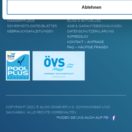
POOL ÜBERDACHUNGEN
CRANPOOL – GESCHICHTE &
Ablehnen
POOL ABDECKUNGEN
ZUKUNFT
POOL UPGRADES
STANDORTE
WASSERPFLEGE
BLOG & AKTUELLES
SICHERHEITS-DATENBLÄTTER
AGB & GARANTIEBEDINGUNGEN
GEBRAUCHSANLEITUNGEN
DATENSCHUTZERKLÄRUNG
IMPRESSUM
KONTAKT – ANFRAGE
FAQ – HÄUFIGE FRAGEN
COPYRIGHT 2021 © ALOIS GRABNER K.G. SCHWIMMBAD UND
SAUNABAU. ALLE RECHTE VORBEHALTEN.
FINDEN SIE UNS AUCH AUF FB!