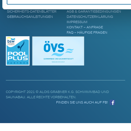
POOL UPGRADES
STANDORTE
WASSERPFLEGE
BLOG & AKTUELLES
SICHERHEITS-DATENBLÄTTER
AGB & GARANTIEBEDINGUNGEN
GEBRAUCHSANLEITUNGEN
DATENSCHUTZERKLÄRUNG
IMPRESSUM
KONTAKT – ANFRAGE
FAQ – HÄUFIGE FRAGEN
COPYRIGHT 2021 © ALOIS GRABNER K.G. SCHWIMMBAD UND
SAUNABAU. ALLE RECHTE VORBEHALTEN.
FINDEN SIE UNS AUCH AUF FB!