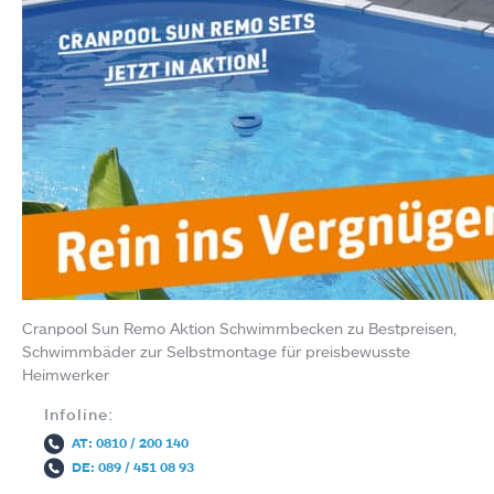
Cranpool Sun Remo Aktion Schwimmbecken zu Bestpreisen,
Schwimmbäder zur Selbstmontage für preisbewusste
Heimwerker
Infoline:
AT: 0810 / 200 140
DE: 089 / 451 08 93