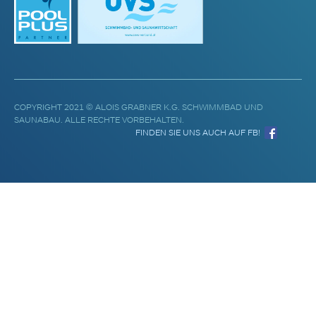
COPYRIGHT 2021 © ALOIS GRABNER K.G. SCHWIMMBAD UND
SAUNABAU. ALLE RECHTE VORBEHALTEN.
FINDEN SIE UNS AUCH AUF FB!