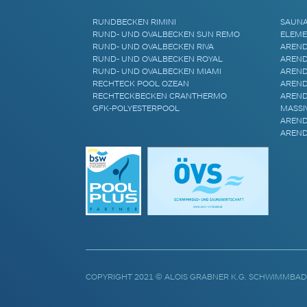
RUNDBECKEN RIMINI
SAUN
RUND- UND OVALBECKEN SUN REMO
ELEME
RUND- UND OVALBECKEN RIVA
AREND
RUND- UND OVALBECKEN ROYAL
AREND
RUND- UND OVALBECKEN MIAMI
AREND
RECHTECK POOL OZEAN
AREND
RECHTECKBECKEN CRANTHERMO
AREND
GFK-POLYESTERPOOL
MASSI
AREND
AREND
COPYRIGHT 2021 © ALOIS GRABNER K.G. SCHWIMMBAD