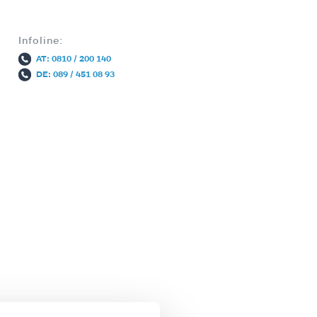
Infoline:
AT: 0810 / 200 140
DE: 089 / 451 08 93