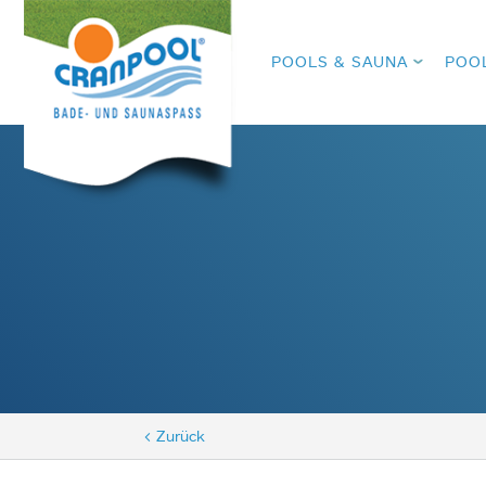
POOLS & SAUNA
POO
< Zurück