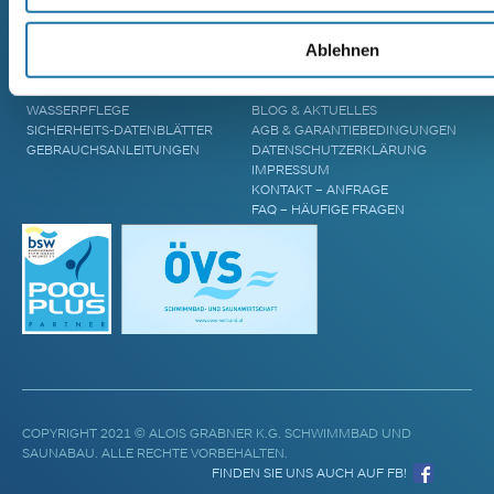
ZUBEHÖR & INFORMATIONEN
UNTERNEHMEN
Ablehnen
POOL ÜBERDACHUNGEN
CRANPOOL – GESCHICHTE &
POOL ABDECKUNGEN
ZUKUNFT
POOL UPGRADES
STANDORTE
WASSERPFLEGE
BLOG & AKTUELLES
SICHERHEITS-DATENBLÄTTER
AGB & GARANTIEBEDINGUNGEN
GEBRAUCHSANLEITUNGEN
DATENSCHUTZERKLÄRUNG
IMPRESSUM
KONTAKT – ANFRAGE
FAQ – HÄUFIGE FRAGEN
COPYRIGHT 2021 © ALOIS GRABNER K.G. SCHWIMMBAD UND
SAUNABAU. ALLE RECHTE VORBEHALTEN.
FINDEN SIE UNS AUCH AUF FB!