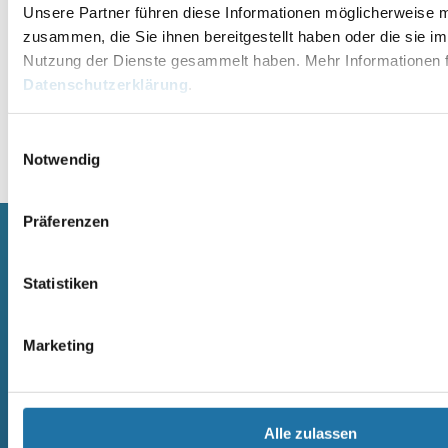
Unsere Partner führen diese Informationen möglicherweise m
zusammen, die Sie ihnen bereitgestellt haben oder die sie i
Nutzung der Dienste gesammelt haben. Mehr Informationen f
Datenschutzerklärung
.
Einwilligungsauswahl
Alternative:
Notwendig
Präferenzen
SCHWIMMBECKEN
SAUNA
Statistiken
RUNDBECKEN RIMINI
SAUNA
RUND- UND OVALBECKEN SUN
ELEMENTSAUNA AREND MAATA
Marketing
REMO
AREND MAATA KOMFORT
RUND- UND OVALBECKEN RIVA
AREND PERFEKT
RUND- UND OVALBECKEN ROYAL
AREND EXCELLENT
RUND- UND OVALBECKEN MIAMI
AREND SAARI
RECHTECK POOL OZEAN
MASSIVHOLZSAUNA
Alle zulassen
RECHTECKBECKEN
AREND SAARI KOMFORT