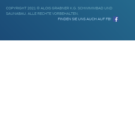
COPYRIGHT 2021 © ALOIS GRABNER K.G. SCHWIMMBAD UND
SAUNABAU. ALLE RECHTE VORBEHALTEN.
FINDEN SIE UNS AUCH AUF FB!