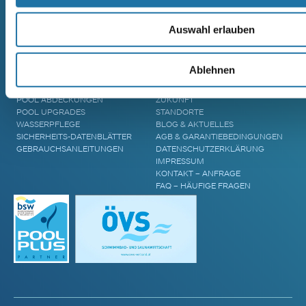
CRANTHERMO
MASSIVHOLZSAUNA
GFK-POLYESTERPOOL
AREND TALVA
MASSIVHOLZSAUNA
Auswahl erlauben
AREND TARU MASSIVHOLZSAUNA
ZUBEHÖR & INFORMATIONEN
UNTERNEHMEN
Ablehnen
POOL ÜBERDACHUNGEN
CRANPOOL – GESCHICHTE &
POOL ABDECKUNGEN
ZUKUNFT
POOL UPGRADES
STANDORTE
WASSERPFLEGE
BLOG & AKTUELLES
SICHERHEITS-DATENBLÄTTER
AGB & GARANTIEBEDINGUNGEN
GEBRAUCHSANLEITUNGEN
DATENSCHUTZERKLÄRUNG
IMPRESSUM
KONTAKT – ANFRAGE
FAQ – HÄUFIGE FRAGEN