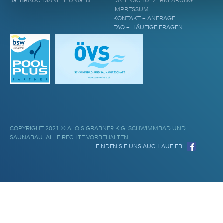
GEBRAUCHSANLEITUNGEN
DATENSCHUTZERKLÄRUNG
IMPRESSUM
KONTAKT – ANFRAGE
FAQ – HÄUFIGE FRAGEN
COPYRIGHT 2021 © ALOIS GRABNER K.G. SCHWIMMBAD UND
SAUNABAU. ALLE RECHTE VORBEHALTEN.
FINDEN SIE UNS AUCH AUF FB!