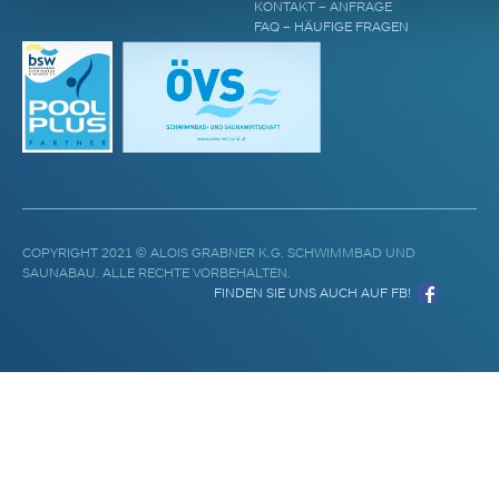
KONTAKT – ANFRAGE
FAQ – HÄUFIGE FRAGEN
COPYRIGHT 2021 © ALOIS GRABNER K.G. SCHWIMMBAD UND
SAUNABAU. ALLE RECHTE VORBEHALTEN.
FINDEN SIE UNS AUCH AUF FB!