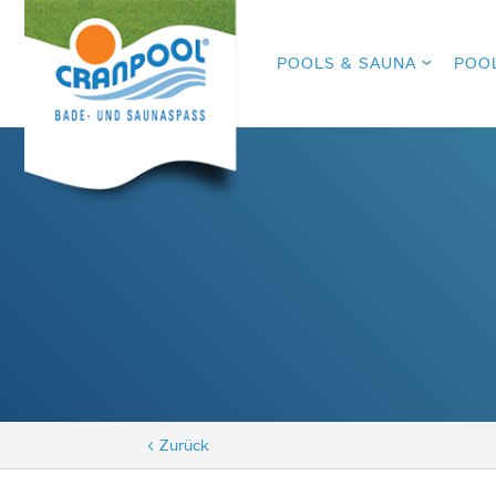
POOLS & SAUNA
POO
< Zurück