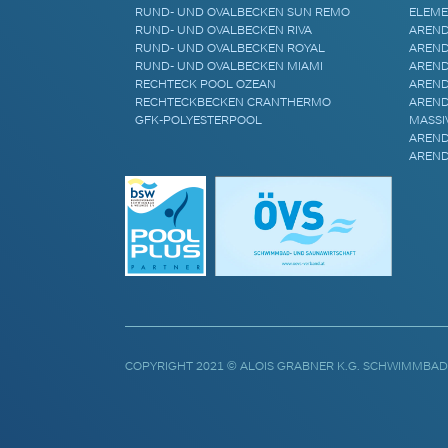
RUND- UND OVALBECKEN SUN REMO
ELEME
RUND- UND OVALBECKEN RIVA
AREND
RUND- UND OVALBECKEN ROYAL
AREND
RUND- UND OVALBECKEN MIAMI
AREND
RECHTECK POOL OZEAN
AREND
RECHTECKBECKEN CRANTHERMO
AREND
GFK-POLYESTERPOOL
MASSI
AREND
AREND
COPYRIGHT 2021 © ALOIS GRABNER K.G. SCHWIMMBAD