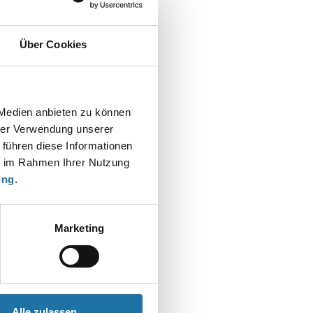
Über Cookies
t
 Medien anbieten zu können
hrer Verwendung unserer
 führen diese Informationen
ie im Rahmen Ihrer Nutzung
ung
.
Marketing
Alle zulassen