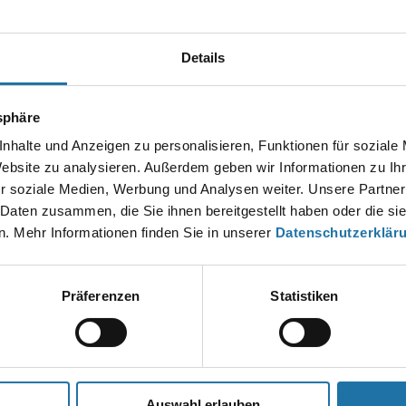
Christian Haas
Details
EN KOMMENTAR
esse wird nicht veröffentlicht.
Erforderliche Felder sind mit
*
markier
tsphäre
nhalte und Anzeigen zu personalisieren, Funktionen für soziale
Website zu analysieren. Außerdem geben wir Informationen zu I
r soziale Medien, Werbung und Analysen weiter. Unsere Partner
 Daten zusammen, die Sie ihnen bereitgestellt haben oder die s
. Mehr Informationen finden Sie in unserer
Datenschutzerklär
Präferenzen
Statistiken
*
Auswahl erlauben