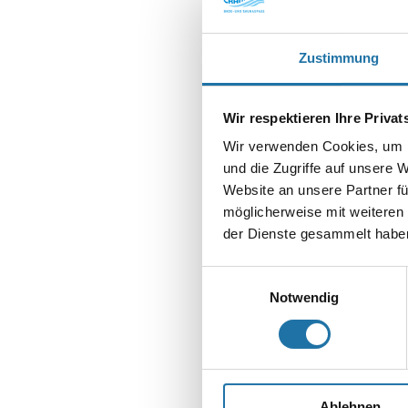
Zustimmung
SCHREIBE EIN
Deine E-Mail-Adr
Wir respektieren Ihre Priva
Wir verwenden Cookies, um I
Kommentar
*
und die Zugriffe auf unsere 
Website an unsere Partner fü
möglicherweise mit weiteren
der Dienste gesammelt haben
Einwilligungsauswahl
Name
*
Notwendig
E-Mail-Adresse
Website
Ablehnen