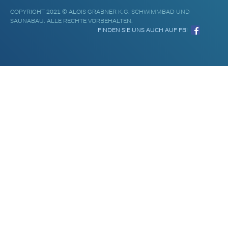
COPYRIGHT 2021 © ALOIS GRABNER K.G. SCHWIMMBAD UND
SAUNABAU. ALLE RECHTE VORBEHALTEN.
FINDEN SIE UNS AUCH AUF FB!