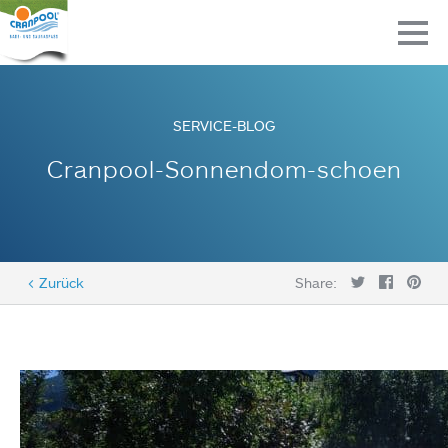
SERVICE-BLOG
Cranpool-Sonnendom-schoen
< Zurück
Share: