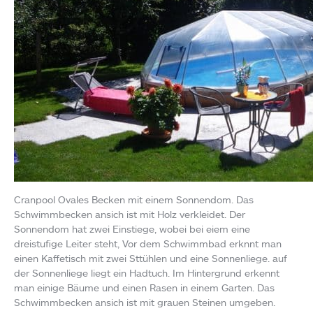
Cranpool Ovales Becken mit einem Sonnendom. Das
Schwimmbecken ansich ist mit Holz verkleidet. Der
Sonnendom hat zwei Einstiege, wobei bei eiem eine
dreistufige Leiter steht, Vor dem Schwimmbad erknnt man
einen Kaffetisch mit zwei Sttühlen und eine Sonnenliege. auf
der Sonnenliege liegt ein Hadtuch. Im Hintergrund erkennt
man einige Bäume und einen Rasen in einem Garten. Das
Schwimmbecken ansich ist mit grauen Steinen umgeben.