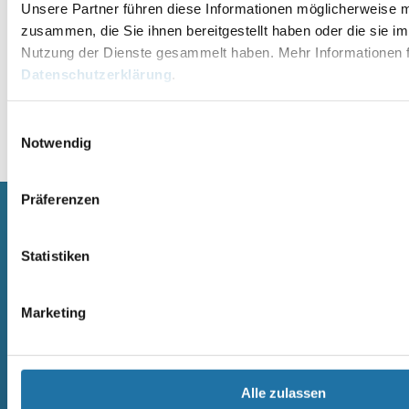
Unsere Partner führen diese Informationen möglicherweise m
zusammen, die Sie ihnen bereitgestellt haben oder die sie i
Nutzung der Dienste gesammelt haben. Mehr Informationen f
Datenschutzerklärung
.
Einwilligungsauswahl
Alternative:
Notwendig
Präferenzen
SCHWIMMBECKEN
SAUNA
Statistiken
RUNDBECKEN RIMINI
SAUNA
RUND- UND OVALBECKEN SUN
ELEMENTSAUNA AREND MAATA
REMO
AREND MAATA KOMFORT
Marketing
RUND- UND OVALBECKEN RIVA
AREND PERFEKT
RUND- UND OVALBECKEN ROYAL
AREND EXCELLENT
RUND- UND OVALBECKEN MIAMI
AREND SAARI
RECHTECK POOL OZEAN
MASSIVHOLZSAUNA
Alle zulassen
RECHTECKBECKEN
AREND SAARI KOMFORT