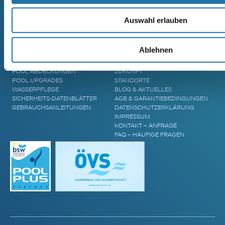
CRANTHERMO
MASSIVHOLZSAUNA
GFK-POLYESTERPOOL
AREND TALVA
MASSIVHOLZSAUNA
Auswahl erlauben
AREND TARU MASSIVHOLZSAUNA
ZUBEHÖR & INFORMATIONEN
UNTERNEHMEN
Ablehnen
POOL ÜBERDACHUNGEN
CRANPOOL – GESCHICHTE &
POOL ABDECKUNGEN
ZUKUNFT
POOL UPGRADES
STANDORTE
WASSERPFLEGE
BLOG & AKTUELLES
SICHERHEITS-DATENBLÄTTER
AGB & GARANTIEBEDINGUNGEN
GEBRAUCHSANLEITUNGEN
DATENSCHUTZERKLÄRUNG
IMPRESSUM
KONTAKT – ANFRAGE
FAQ – HÄUFIGE FRAGEN