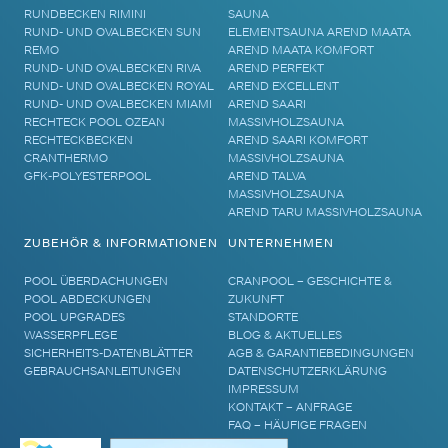
RUNDBECKEN RIMINI
SAUNA
RUND- UND OVALBECKEN SUN
ELEMENTSAUNA AREND MAATA
REMO
AREND MAATA KOMFORT
RUND- UND OVALBECKEN RIVA
AREND PERFEKT
RUND- UND OVALBECKEN ROYAL
AREND EXCELLENT
RUND- UND OVALBECKEN MIAMI
AREND SAARI
RECHTECK POOL OZEAN
MASSIVHOLZSAUNA
RECHTECKBECKEN
AREND SAARI KOMFORT
CRANTHERMO
MASSIVHOLZSAUNA
GFK-POLYESTERPOOL
AREND TALVA
MASSIVHOLZSAUNA
AREND TARU MASSIVHOLZSAUNA
ZUBEHÖR & INFORMATIONEN
UNTERNEHMEN
POOL ÜBERDACHUNGEN
CRANPOOL – GESCHICHTE &
POOL ABDECKUNGEN
ZUKUNFT
POOL UPGRADES
STANDORTE
WASSERPFLEGE
BLOG & AKTUELLES
SICHERHEITS-DATENBLÄTTER
AGB & GARANTIEBEDINGUNGEN
GEBRAUCHSANLEITUNGEN
DATENSCHUTZERKLÄRUNG
IMPRESSUM
KONTAKT – ANFRAGE
FAQ – HÄUFIGE FRAGEN