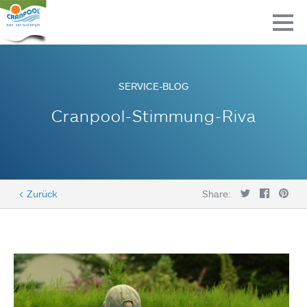
SERVICE-BLOG
Cranpool-Stimmung-Riva
< Zurück
Share: