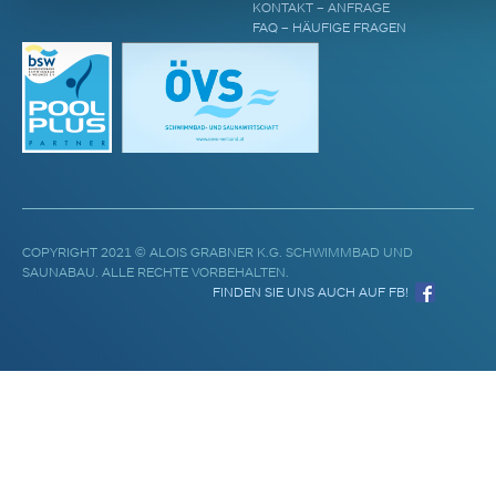
KONTAKT – ANFRAGE
FAQ – HÄUFIGE FRAGEN
COPYRIGHT 2021 © ALOIS GRABNER K.G. SCHWIMMBAD UND
SAUNABAU. ALLE RECHTE VORBEHALTEN.
FINDEN SIE UNS AUCH AUF FB!