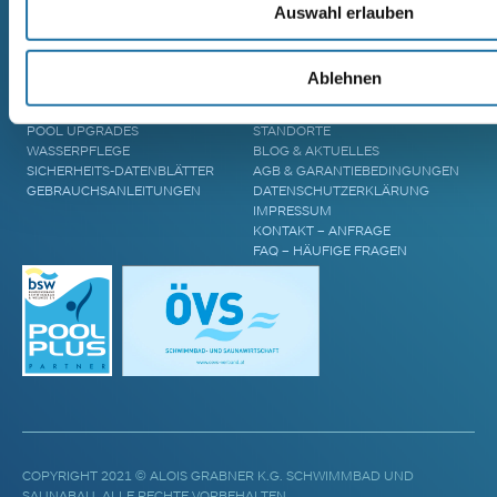
Auswahl erlauben
AREND TARU MASSIVHOLZSAUNA
ZUBEHÖR & INFORMATIONEN
UNTERNEHMEN
Ablehnen
POOL ÜBERDACHUNGEN
CRANPOOL – GESCHICHTE &
POOL ABDECKUNGEN
ZUKUNFT
POOL UPGRADES
STANDORTE
WASSERPFLEGE
BLOG & AKTUELLES
SICHERHEITS-DATENBLÄTTER
AGB & GARANTIEBEDINGUNGEN
GEBRAUCHSANLEITUNGEN
DATENSCHUTZERKLÄRUNG
IMPRESSUM
KONTAKT – ANFRAGE
FAQ – HÄUFIGE FRAGEN
COPYRIGHT 2021 © ALOIS GRABNER K.G. SCHWIMMBAD UND
SAUNABAU. ALLE RECHTE VORBEHALTEN.