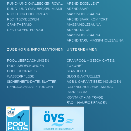
RUND- UND OVALBECKEN ROYAL
AREND EXCELLENT
RUND- UND OVALBECKEN MIAMI
AREND SAARI
RECHTECK POOL OZEAN
MASSIVHOLZSAUNA
RECHTECKBECKEN
AREND SAARI KOMFORT
CRANTHERMO
MASSIVHOLZSAUNA
GFK-POLYESTERPOOL
AREND TALVA
MASSIVHOLZSAUNA
AREND TARU MASSIVHOLZSAUNA
ZUBEHÖR & INFORMATIONEN
UNTERNEHMEN
POOL ÜBERDACHUNGEN
CRANPOOL – GESCHICHTE &
POOL ABDECKUNGEN
ZUKUNFT
POOL UPGRADES
STANDORTE
WASSERPFLEGE
BLOG & AKTUELLES
SICHERHEITS-DATENBLÄTTER
AGB & GARANTIEBEDINGUNGEN
GEBRAUCHSANLEITUNGEN
DATENSCHUTZERKLÄRUNG
IMPRESSUM
KONTAKT – ANFRAGE
FAQ – HÄUFIGE FRAGEN