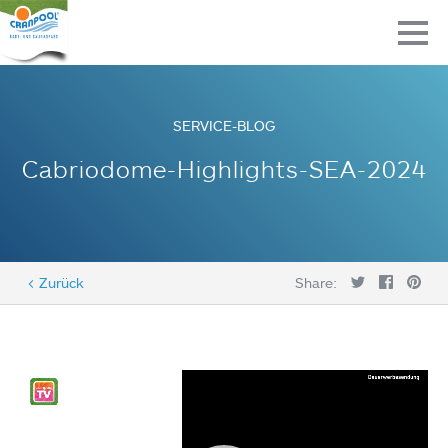
SERVICE-BLOG
Cabriodome-Highlights-SEA-2024
< Zurück
Share:
Video-
Player