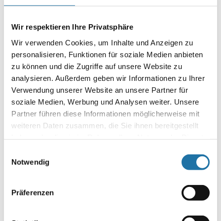
SCHREIBE EINEN KOMMENTAR
Deine E-Mail-Adresse wird nicht veröffentlicht.
Erforderliche
Wir respektieren Ihre Privatsphäre
Felder sind mit
*
markiert
Wir verwenden Cookies, um Inhalte und Anzeigen zu
Kommentar
*
personalisieren, Funktionen für soziale Medien anbieten
zu können und die Zugriffe auf unsere Website zu
analysieren. Außerdem geben wir Informationen zu Ihrer
Verwendung unserer Website an unsere Partner für
soziale Medien, Werbung und Analysen weiter. Unsere
Partner führen diese Informationen möglicherweise mit
weiteren Daten zusammen, die Sie ihnen bereitgestellt
Name
*
haben oder die sie im Rahmen Ihrer Nutzung der Dienste
gesammelt haben. Mehr Informationen finden Sie in
Einwilligungsauswahl
E-Mail-Adresse
*
unserer
Datenschutzerklärung
.
Notwendig
Website
Präferenzen