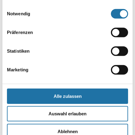
gesammelt haben. Mehr Informationen finden Sie in
Einwilligungsauswahl
unserer
Datenschutzerklärung
.
Notwendig
Präferenzen
Name
*
Statistiken
E-Mail-Adresse
*
Marketing
Website
Alle zulassen
Auswahl erlauben
Ablehnen