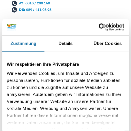
AT: 0810 / 200 140
DE: 089 / 451 08 93
Zustimmung
Details
Über Cookies
Wir respektieren Ihre Privatsphäre
Autor:
Wir verwenden Cookies, um Inhalte und Anzeigen zu
Robert Sanglhuber
personalisieren, Funktionen für soziale Medien anbieten
zu können und die Zugriffe auf unsere Website zu
analysieren. Außerdem geben wir Informationen zu Ihrer
SCHREIBE EINEN KOMMENTAR
Verwendung unserer Website an unsere Partner für
Deine E-Mail-Adresse wird nicht veröffentlicht.
Erforderliche
soziale Medien, Werbung und Analysen weiter. Unsere
Felder sind mit
*
markiert
Partner führen diese Informationen möglicherweise mit
weiteren Daten zusammen, die Sie ihnen bereitgestellt
Kommentar
*
haben oder die sie im Rahmen Ihrer Nutzung der Dienste