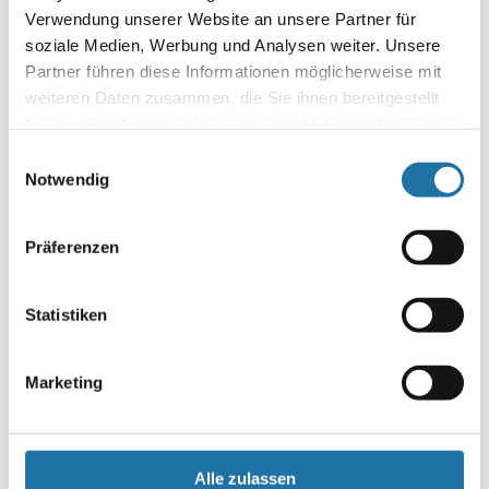
Verwendung unserer Website an unsere Partner für
Autor:
soziale Medien, Werbung und Analysen weiter. Unsere
Josef Kornfehl
Partner führen diese Informationen möglicherweise mit
weiteren Daten zusammen, die Sie ihnen bereitgestellt
haben oder die sie im Rahmen Ihrer Nutzung der Dienste
SCHREIBE EINEN KOMMENTAR
gesammelt haben. Mehr Informationen finden Sie in
Einwilligungsauswahl
Deine E-Mail-Adresse wird nicht veröffentlicht.
Erforderliche
unserer
Datenschutzerklärung
.
Notwendig
Felder sind mit
*
markiert
Kommentar
*
Präferenzen
Statistiken
Marketing
Name
*
Alle zulassen
E-Mail-Adresse
*