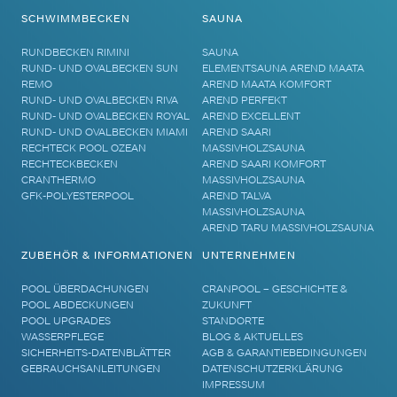
SCHWIMMBECKEN
SAUNA
RUNDBECKEN RIMINI
SAUNA
RUND- UND OVALBECKEN SUN
ELEMENTSAUNA AREND MAATA
REMO
AREND MAATA KOMFORT
RUND- UND OVALBECKEN RIVA
AREND PERFEKT
RUND- UND OVALBECKEN ROYAL
AREND EXCELLENT
RUND- UND OVALBECKEN MIAMI
AREND SAARI
RECHTECK POOL OZEAN
MASSIVHOLZSAUNA
RECHTECKBECKEN
AREND SAARI KOMFORT
CRANTHERMO
MASSIVHOLZSAUNA
GFK-POLYESTERPOOL
AREND TALVA
MASSIVHOLZSAUNA
AREND TARU MASSIVHOLZSAUNA
ZUBEHÖR & INFORMATIONEN
UNTERNEHMEN
POOL ÜBERDACHUNGEN
CRANPOOL – GESCHICHTE &
POOL ABDECKUNGEN
ZUKUNFT
POOL UPGRADES
STANDORTE
WASSERPFLEGE
BLOG & AKTUELLES
SICHERHEITS-DATENBLÄTTER
AGB & GARANTIEBEDINGUNGEN
GEBRAUCHSANLEITUNGEN
DATENSCHUTZERKLÄRUNG
IMPRESSUM