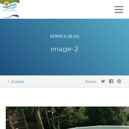
SERVICE-BLOG
image-2
< Zurück
Share: