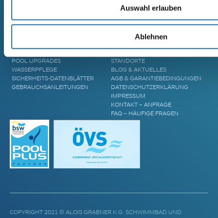
MASSIVHOLZSAUNA
Auswahl erlauben
AREND TARU MASSIVHOLZSAUNA
ZUBEHÖR & INFORMATIONEN
UNTERNEHMEN
Ablehnen
POOL ÜBERDACHUNGEN
CRANPOOL – GESCHICHTE &
POOL ABDECKUNGEN
ZUKUNFT
POOL UPGRADES
STANDORTE
WASSERPFLEGE
BLOG & AKTUELLES
SICHERHEITS-DATENBLÄTTER
AGB & GARANTIEBEDINGUNGEN
GEBRAUCHSANLEITUNGEN
DATENSCHUTZERKLÄRUNG
IMPRESSUM
KONTAKT – ANFRAGE
FAQ – HÄUFIGE FRAGEN
COPYRIGHT 2021 © ALOIS GRABNER K.G. SCHWIMMBAD UND