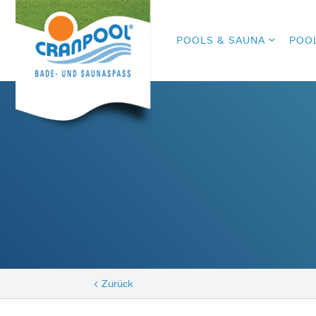
POOLS & SAUNA
POO
< Zurück