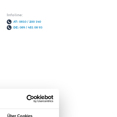
Infoline:
AT: 0810 / 200 140
DE: 089 / 451 08 93
t
Über Cookies