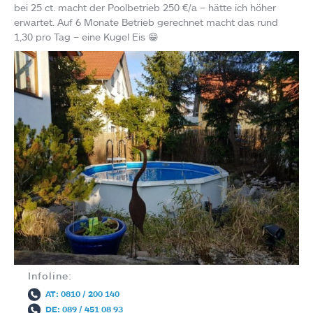
bei 25 ct. macht der Poolbetrieb 250 €/a – hätte ich höher
erwartet. Auf 6 Monate Betrieb gerechnet macht das rund
1,30 pro Tag – eine Kugel Eis 😁
Infoline:
AT: 0810 / 200 140
DE: 089 / 451 08 93