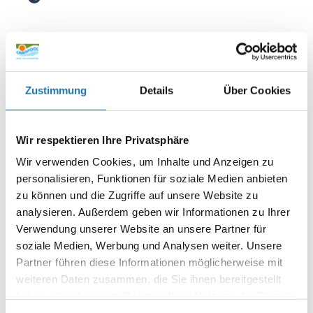
Zustimmung
Details
Über Cookies
Wir respektieren Ihre Privatsphäre
Autor:
Peter Grabner
Wir verwenden Cookies, um Inhalte und Anzeigen zu
personalisieren, Funktionen für soziale Medien anbieten
zu können und die Zugriffe auf unsere Website zu
analysieren. Außerdem geben wir Informationen zu Ihrer
SCHREIBE EINEN KOMMENTAR
Deine E-Mail-Adresse wird nicht veröffentlicht.
Erforderliche
Verwendung unserer Website an unsere Partner für
Felder sind mit
*
markiert
soziale Medien, Werbung und Analysen weiter. Unsere
Partner führen diese Informationen möglicherweise mit
Kommentar
*
weiteren Daten zusammen, die Sie ihnen bereitgestellt
haben oder die sie im Rahmen Ihrer Nutzung der Dienste
gesammelt haben. Mehr Informationen finden Sie in