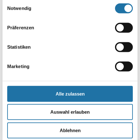
Einwilligungsauswahl
unserer
Datenschutzerklärung
.
Notwendig
Präferenzen
Name
*
Statistiken
E-Mail-Adresse
*
Marketing
Website
Alle zulassen
Auswahl erlauben
Ablehnen