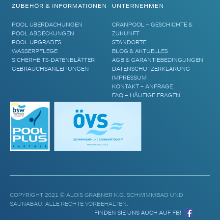
ZUBEHÖR & INFORMATIONEN
UNTERNEHMEN
POOL ÜBERDACHUNGEN
CRANPOOL – GESCHICHTE &
POOL ABDECKUNGEN
ZUKUNFT
POOL UPGRADES
STANDORTE
WASSERPFLEGE
BLOG & AKTUELLES
SICHERHEITS-DATENBLÄTTER
AGB & GARANTIEBEDINGUNGEN
GEBRAUCHSANLEITUNGEN
DATENSCHUTZERKLÄRUNG
IMPRESSUM
KONTAKT – ANFRAGE
FAQ – HÄUFIGE FRAGEN
COPYRIGHT 2021 © ALOIS GRABNER K.G. SCHWIMMBAD UND
SAUNABAU. ALLE RECHTE VORBEHALTEN.
FINDEN SIE UNS AUCH AUF FB!