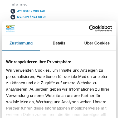
Infoline:
AT: 0810 / 200 140
DE: 089 / 451 08 93
Zustimmung
Details
Über Cookies
Wir respektieren Ihre Privatsphäre
Wir verwenden Cookies, um Inhalte und Anzeigen zu
Autor:
personalisieren, Funktionen für soziale Medien anbieten
Andreas Papp
zu können und die Zugriffe auf unsere Website zu
analysieren. Außerdem geben wir Informationen zu Ihrer
Verwendung unserer Website an unsere Partner für
SCHREIBE EINEN KOMMENTAR
soziale Medien, Werbung und Analysen weiter. Unsere
Deine E-Mail-Adresse wird nicht veröffentlicht.
Erforderliche
Partner führen diese Informationen möglicherweise mit
Felder sind mit
*
markiert
weiteren Daten zusammen, die Sie ihnen bereitgestellt