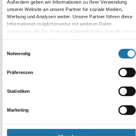
Außerdem geben wir Informationen zu Ihrer Verwendung
SCHREIBE EINEN KOMMENTAR
unserer Website an unsere Partner für soziale Medien,
Deine E-Mail-Adresse wird nicht veröffentlicht.
Erforderliche
Werbung und Analysen weiter. Unsere Partner führen diese
Felder sind mit
*
markiert
Informationen möglicherweise mit weiteren Daten
Kommentar
*
zusammen, die Sie ihnen bereitgestellt haben oder die sie im
Rahmen Ihrer Nutzung der Dienste gesammelt haben. Mehr
Informationen finden Sie in unserer
Datenschutzerklärung
.
Einwilligungsauswahl
Notwendig
Präferenzen
Name
*
Statistiken
E-Mail-Adresse
*
Marketing
Website