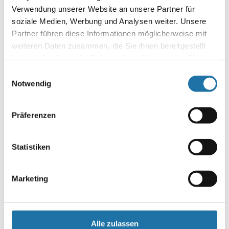
Verwendung unserer Website an unsere Partner für
Autor:
soziale Medien, Werbung und Analysen weiter. Unsere
Robert Kanduth
Partner führen diese Informationen möglicherweise mit
weiteren Daten zusammen, die Sie ihnen bereitgestellt
haben oder die sie im Rahmen Ihrer Nutzung der Dienste
SCHREIBE EINEN KOMMENTAR
gesammelt haben. Mehr Informationen finden Sie in
Einwilligungsauswahl
Deine E-Mail-Adresse wird nicht veröffentlicht.
Erforderliche
unserer
Datenschutzerklärung
.
Notwendig
Felder sind mit
*
markiert
Kommentar
*
Präferenzen
Statistiken
Marketing
Name
*
Alle zulassen
E-Mail-Adresse
*