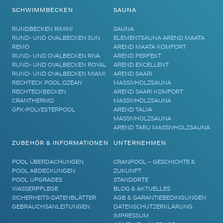
SCHWIMMBECKEN
SAUNA
RUNDBECKEN RIMINI
SAUNA
RUND- UND OVALBECKEN SUN
ELEMENTSAUNA AREND MAATA
REMO
AREND MAATA KOMFORT
RUND- UND OVALBECKEN RIVA
AREND PERFEKT
RUND- UND OVALBECKEN ROYAL
AREND EXCELLENT
RUND- UND OVALBECKEN MIAMI
AREND SAARI
RECHTECK POOL OZEAN
MASSIVHOLZSAUNA
RECHTECKBECKEN
AREND SAARI KOMFORT
CRANTHERMO
MASSIVHOLZSAUNA
GFK-POLYESTERPOOL
AREND TALVA
MASSIVHOLZSAUNA
AREND TARU MASSIVHOLZSAUNA
ZUBEHÖR & INFORMATIONEN
UNTERNEHMEN
POOL ÜBERDACHUNGEN
CRANPOOL – GESCHICHTE &
POOL ABDECKUNGEN
ZUKUNFT
POOL UPGRADES
STANDORTE
WASSERPFLEGE
BLOG & AKTUELLES
SICHERHEITS-DATENBLÄTTER
AGB & GARANTIEBEDINGUNGEN
GEBRAUCHSANLEITUNGEN
DATENSCHUTZERKLÄRUNG
IMPRESSUM