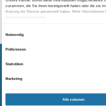
zusammen, die Sie ihnen bereitgestellt haben oder die sie i
Nutzung der Dienste gesammelt haben. Mehr Informationen f
Datenschutzerklärung
.
Einwilligungsauswahl
Alternative:
Notwendig
Präferenzen
SCHWIMMBECKEN
SAUNA
Statistiken
RUNDBECKEN RIMINI
SAUNA
RUND- UND OVALBECKEN SUN
ELEMENTSAUNA AREND MAATA
REMO
AREND MAATA KOMFORT
Marketing
RUND- UND OVALBECKEN RIVA
AREND PERFEKT
RUND- UND OVALBECKEN ROYAL
AREND EXCELLENT
RUND- UND OVALBECKEN MIAMI
AREND SAARI
RECHTECK POOL OZEAN
MASSIVHOLZSAUNA
RECHTECKBECKEN
AREND SAARI KOMFORT
Alle zulassen
CRANTHERMO
MASSIVHOLZSAUNA