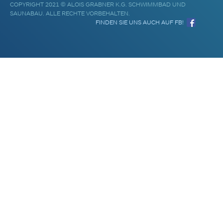
COPYRIGHT 2021 © ALOIS GRABNER K.G. SCHWIMMBAD UND
SAUNABAU. ALLE RECHTE VORBEHALTEN.
FINDEN SIE UNS AUCH AUF FB!