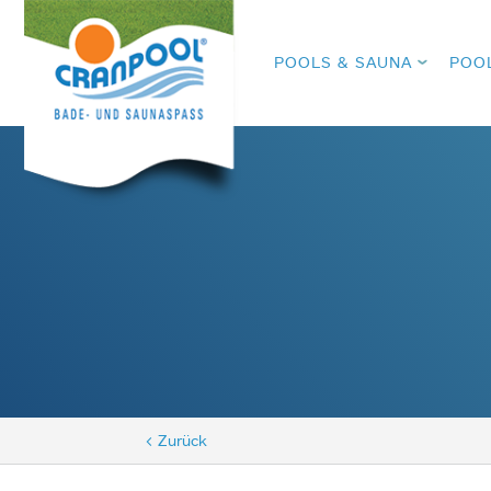
POOLS & SAUNA
POO
< Zurück