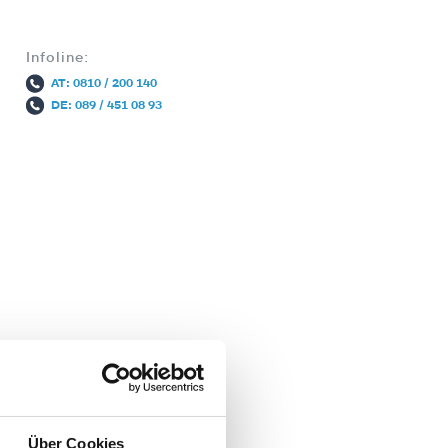
Infoline:
AT: 0810 / 200 140
DE: 089 / 451 08 93
t
Über Cookies