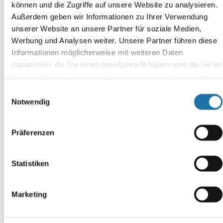
können und die Zugriffe auf unsere Website zu analysieren.
Außerdem geben wir Informationen zu Ihrer Verwendung
unserer Website an unsere Partner für soziale Medien,
SCHREIBE EINEN KOMMENTAR
Werbung und Analysen weiter. Unsere Partner führen diese
Deine E-Mail-Adresse wird nicht veröffentlicht.
Erforderliche
Informationen möglicherweise mit weiteren Daten
Felder sind mit
*
markiert
zusammen, die Sie ihnen bereitgestellt haben oder die sie im
Kommentar
*
Rahmen Ihrer Nutzung der Dienste gesammelt haben. Mehr
Informationen finden Sie in unserer
Datenschutzerklärung
.
Einwilligungsauswahl
Notwendig
Präferenzen
Name
*
Statistiken
E-Mail-Adresse
*
Marketing
Website