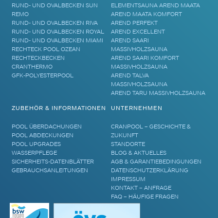
RUND- UND OVALBECKEN SUN
ELEMENTSAUNA AREND MAATA
REMO
AREND MAATA KOMFORT
RUND- UND OVALBECKEN RIVA
AREND PERFEKT
RUND- UND OVALBECKEN ROYAL
AREND EXCELLENT
RUND- UND OVALBECKEN MIAMI
AREND SAARI
RECHTECK POOL OZEAN
MASSIVHOLZSAUNA
RECHTECKBECKEN
AREND SAARI KOMFORT
CRANTHERMO
MASSIVHOLZSAUNA
GFK-POLYESTERPOOL
AREND TALVA
MASSIVHOLZSAUNA
AREND TARU MASSIVHOLZSAUNA
ZUBEHÖR & INFORMATIONEN
UNTERNEHMEN
POOL ÜBERDACHUNGEN
CRANPOOL – GESCHICHTE &
POOL ABDECKUNGEN
ZUKUNFT
POOL UPGRADES
STANDORTE
WASSERPFLEGE
BLOG & AKTUELLES
SICHERHEITS-DATENBLÄTTER
AGB & GARANTIEBEDINGUNGEN
GEBRAUCHSANLEITUNGEN
DATENSCHUTZERKLÄRUNG
IMPRESSUM
KONTAKT – ANFRAGE
FAQ – HÄUFIGE FRAGEN