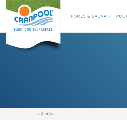
POOLS & SAUNA
POO
< Zurück