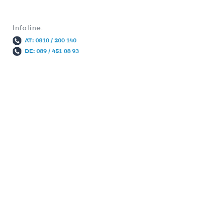
Infoline:
AT: 0810 / 200 140
DE: 089 / 451 08 93