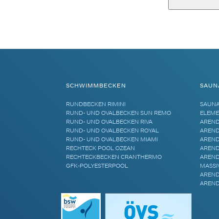
Alternative:
SCHWIMMBECKEN
SAUN
RUNDBECKEN RIMINI
SAUN
RUND- UND OVALBECKEN SUN REMO
ELEME
RUND- UND OVALBECKEN RIVA
AREND
RUND- UND OVALBECKEN ROYAL
AREND
RUND- UND OVALBECKEN MIAMI
AREND
RECHTECK POOL OZEAN
AREND
RECHTECKBECKEN CRANTHERMO
AREND
GFK-POLYESTERPOOL
MASSI
AREND
AREND