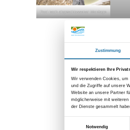
Pool nach abgeschlossener Montage
Zustimmung
Wir respektieren Ihre Priva
Wir verwenden Cookies, um I
und die Zugriffe auf unsere 
Website an unsere Partner fü
SCHREIBE EIN
möglicherweise mit weiteren
Deine E-Mail-Adr
der Dienste gesammelt haben
Kommentar
*
Einwilligungsauswahl
Notwendig