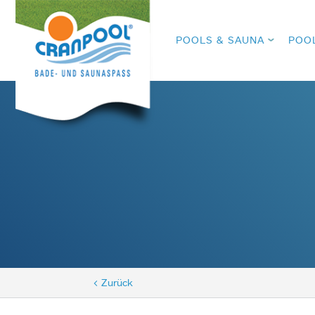
POOLS & SAUNA
POO
< Zurück