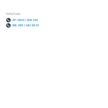
Infoline:
AT: 0810 / 200 140
DE: 089 / 451 08 93