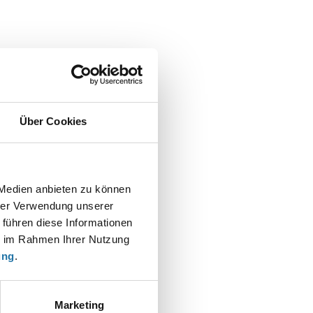
Über Cookies
 Medien anbieten zu können
hrer Verwendung unserer
 führen diese Informationen
ie im Rahmen Ihrer Nutzung
t
ung
.
Marketing