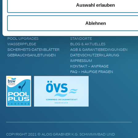
MASSIVHOLZSAUNA
Auswahl erlauben
AREND TARU MASSIVHOLZSAUNA
ZUBEHÖR & INFORMATIONEN
UNTERNEHMEN
Ablehnen
POOL ÜBERDACHUNGEN
CRANPOOL – GESCHICHTE &
POOL ABDECKUNGEN
ZUKUNFT
POOL UPGRADES
STANDORTE
WASSERPFLEGE
BLOG & AKTUELLES
SICHERHEITS-DATENBLÄTTER
AGB & GARANTIEBEDINGUNGEN
GEBRAUCHSANLEITUNGEN
DATENSCHUTZERKLÄRUNG
IMPRESSUM
KONTAKT – ANFRAGE
FAQ – HÄUFIGE FRAGEN
COPYRIGHT 2021 © ALOIS GRABNER K.G. SCHWIMMBAD UND