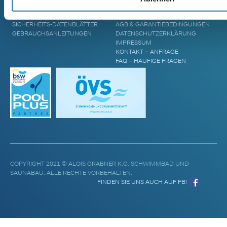
POOL UPGRADES
STANDORTE
WASSERPFLEGE
BLOG & AKTUELLES
SICHERHEITS-DATENBLÄTTER
AGB & GARANTIEBEDINGUNGEN
GEBRAUCHSANLEITUNGEN
DATENSCHUTZERKLÄRUNG
IMPRESSUM
KONTAKT – ANFRAGE
FAQ – HÄUFIGE FRAGEN
COPYRIGHT 2021 © ALOIS GRABNER K.G. SCHWIMMBAD UND
SAUNABAU. ALLE RECHTE VORBEHALTEN.
FINDEN SIE UNS AUCH AUF FB!