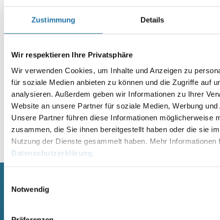
Name
*
Zustimmung
Details
E-Mail-Adresse
*
Wir respektieren Ihre Privatsphäre
Website
Wir verwenden Cookies, um Inhalte und Anzeigen zu persona
für soziale Medien anbieten zu können und die Zugriffe auf 
analysieren. Außerdem geben wir Informationen zu Ihrer Ve
Website an unsere Partner für soziale Medien, Werbung und 
Unsere Partner führen diese Informationen möglicherweise m
zusammen, die Sie ihnen bereitgestellt haben oder die sie i
Alternative:
Nutzung der Dienste gesammelt haben. Mehr Informationen f
Datenschutzerklärung
.
Einwilligungsauswahl
Notwendig
SCHWIMMBECKEN
SAUNA
RUNDBECKEN RIMINI
SAUNA
Präferenzen