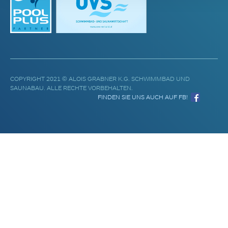
COPYRIGHT 2021 © ALOIS GRABNER K.G. SCHWIMMBAD UND
SAUNABAU. ALLE RECHTE VORBEHALTEN.
FINDEN SIE UNS AUCH AUF FB!