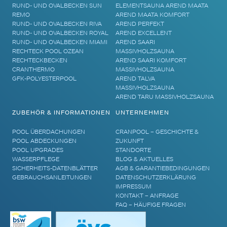
RUND- UND OVALBECKEN SUN
ELEMENTSAUNA AREND MAATA
REMO
AREND MAATA KOMFORT
RUND- UND OVALBECKEN RIVA
AREND PERFEKT
RUND- UND OVALBECKEN ROYAL
AREND EXCELLENT
RUND- UND OVALBECKEN MIAMI
AREND SAARI
RECHTECK POOL OZEAN
MASSIVHOLZSAUNA
RECHTECKBECKEN
AREND SAARI KOMFORT
CRANTHERMO
MASSIVHOLZSAUNA
GFK-POLYESTERPOOL
AREND TALVA
MASSIVHOLZSAUNA
AREND TARU MASSIVHOLZSAUNA
ZUBEHÖR & INFORMATIONEN
UNTERNEHMEN
POOL ÜBERDACHUNGEN
CRANPOOL – GESCHICHTE &
POOL ABDECKUNGEN
ZUKUNFT
POOL UPGRADES
STANDORTE
WASSERPFLEGE
BLOG & AKTUELLES
SICHERHEITS-DATENBLÄTTER
AGB & GARANTIEBEDINGUNGEN
GEBRAUCHSANLEITUNGEN
DATENSCHUTZERKLÄRUNG
IMPRESSUM
KONTAKT – ANFRAGE
FAQ – HÄUFIGE FRAGEN