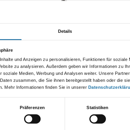
Autor:
Details
Anna Hirn
tsphäre
EN KOMMENTAR
nhalte und Anzeigen zu personalisieren, Funktionen für soziale
esse wird nicht veröffentlicht.
Erforderliche Felder sind mit
*
markier
Website zu analysieren. Außerdem geben wir Informationen zu I
r soziale Medien, Werbung und Analysen weiter. Unsere Partner
 Daten zusammen, die Sie ihnen bereitgestellt haben oder die s
. Mehr Informationen finden Sie in unserer
Datenschutzerklär
Präferenzen
Statistiken