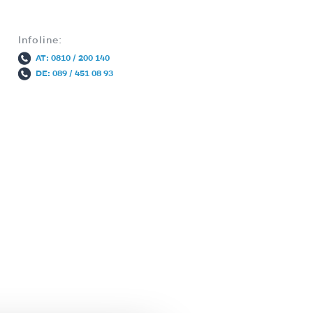
Infoline:
AT: 0810 / 200 140
DE: 089 / 451 08 93