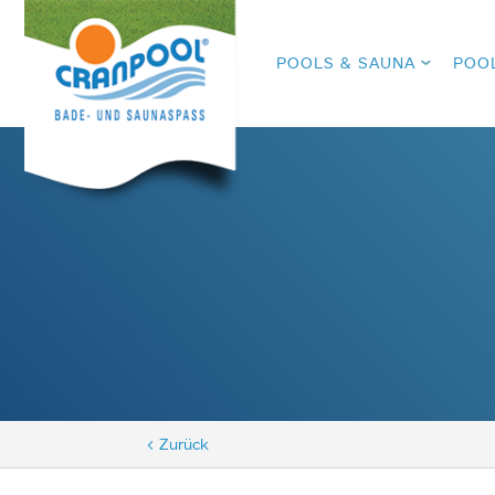
POOLS & SAUNA
POO
< Zurück