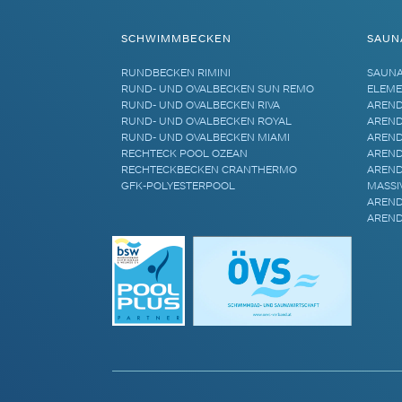
SCHWIMMBECKEN
SAUN
RUNDBECKEN RIMINI
SAUN
RUND- UND OVALBECKEN SUN REMO
ELEME
RUND- UND OVALBECKEN RIVA
AREND
RUND- UND OVALBECKEN ROYAL
AREND
RUND- UND OVALBECKEN MIAMI
AREND
RECHTECK POOL OZEAN
AREND
RECHTECKBECKEN CRANTHERMO
AREND
GFK-POLYESTERPOOL
MASSI
AREND
AREND