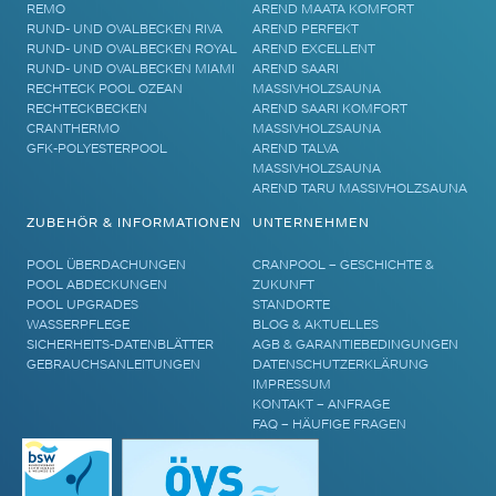
REMO
AREND MAATA KOMFORT
RUND- UND OVALBECKEN RIVA
AREND PERFEKT
RUND- UND OVALBECKEN ROYAL
AREND EXCELLENT
RUND- UND OVALBECKEN MIAMI
AREND SAARI
RECHTECK POOL OZEAN
MASSIVHOLZSAUNA
RECHTECKBECKEN
AREND SAARI KOMFORT
CRANTHERMO
MASSIVHOLZSAUNA
GFK-POLYESTERPOOL
AREND TALVA
MASSIVHOLZSAUNA
AREND TARU MASSIVHOLZSAUNA
ZUBEHÖR & INFORMATIONEN
UNTERNEHMEN
POOL ÜBERDACHUNGEN
CRANPOOL – GESCHICHTE &
POOL ABDECKUNGEN
ZUKUNFT
POOL UPGRADES
STANDORTE
WASSERPFLEGE
BLOG & AKTUELLES
SICHERHEITS-DATENBLÄTTER
AGB & GARANTIEBEDINGUNGEN
GEBRAUCHSANLEITUNGEN
DATENSCHUTZERKLÄRUNG
IMPRESSUM
KONTAKT – ANFRAGE
FAQ – HÄUFIGE FRAGEN