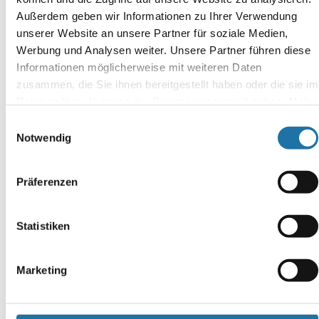
Außerdem geben wir Informationen zu Ihrer Verwendung
unserer Website an unsere Partner für soziale Medien,
SCHREIBE EINEN KOMMENTAR
Deine E-Mail-Adresse wird nicht veröffentlicht.
Erforderliche
Werbung und Analysen weiter. Unsere Partner führen diese
Felder sind mit
*
markiert
Informationen möglicherweise mit weiteren Daten
zusammen, die Sie ihnen bereitgestellt haben oder die sie im
Kommentar
*
Rahmen Ihrer Nutzung der Dienste gesammelt haben. Mehr
Informationen finden Sie in unserer
Datenschutzerklärung
.
Einwilligungsauswahl
Notwendig
Präferenzen
Name
*
Statistiken
E-Mail-Adresse
*
Marketing
Website