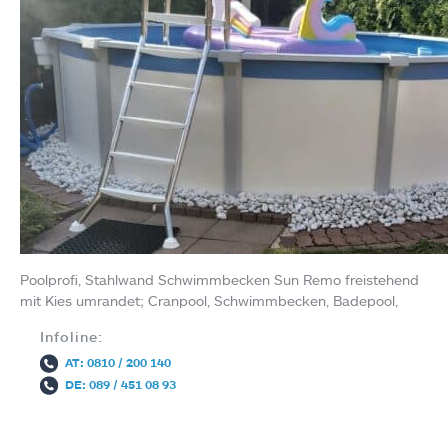
Poolprofi, Stahlwand Schwimmbecken Sun Remo freistehend
mit Kies umrandet; Cranpool, Schwimmbecken, Badepool,
Infoline:
AT: 0810 / 200 140
DE: 089 / 451 08 93