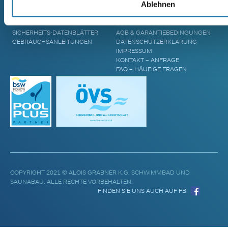
Ablehnen
POOL ABDECKUNGEN
ZUKUNFT
POOL UPGRADES
STANDORTE
WASSERPFLEGE
BLOG & AKTUELLES
SICHERHEITS-DATENBLÄTTER
AGB & GARANTIEBEDINGUNGEN
GEBRAUCHSANLEITUNGEN
DATENSCHUTZERKLÄRUNG
IMPRESSUM
KONTAKT – ANFRAGE
FAQ – HÄUFIGE FRAGEN
COPYRIGHT 2021 © ALOIS GRABNER K.G. SCHWIMMBAD UND
SAUNABAU. ALLE RECHTE VORBEHALTEN.
FINDEN SIE UNS AUCH AUF FB!